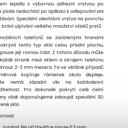
vem lepidla s výbornou adhezní vrstvou po
é ploše nedochází po aplikaci k odlepování ani
távání. Speciální oleofóbní vrstva na povrchu
 brání ulpívání velkého množství otisků prstů.
obilních telefonů se zaoblenými hranami
okrývá tento typ skla celou přední plochu,
 pouze její rovnou část. Z tohoto důvodu může
každé straně mezi sklem a okrajem telefonu
iknout 2-3 mm mezera. Ta ve většině případů
měrově kopíruje rámeček okolo displeje,
kže nemá zásadní vliv na každodenní
žitelnost. Pro dokonalé pokrytí celé čelní
any však doporučujeme zakoupit speciální 3D
zené sklo.
stnosti
tvrdost 9H při tloušťce pouze 0,3 mm