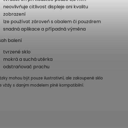
neovlivňuje citlivost displeje ani kvalitu
zobrazení
lze používat zároveň s obalem či pouzdrem
snadná aplikace a případná výměna
ah balení
tvrzené sklo
mokrá a suchá utěrka
odstraňovač prachu
zky mohou být pouze ilustrativní, ale zakoupené sklo
e vždy s daným modelem plně kompatibilní.