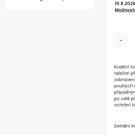
10.8.202
Možnosti
Kvalitní 
telefon př
zobrazení.
pouhých 0
případným
po celé pl
ochrání ta
Detailní 