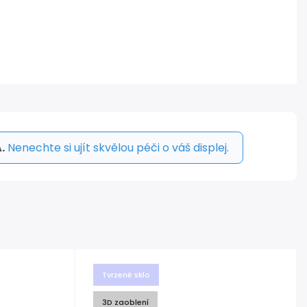
.
Nenechte si ujít skvělou péči o váš displej.
Tvrzené sklo
3D zaoblení