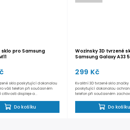
 sklo pro Samsung
Wozinsky 3D tvrzené s
M11
Samsung Galaxy A33 
č
299 Kč
vrzené sklo poskytující dokonalou
Kvalitní 3D tvrzené sklo značk
ro váš telefon při současném
poskytující dokonalou ochran
itlivosti displeje a...
telefon při současném zachová
Do košíku
Do košík