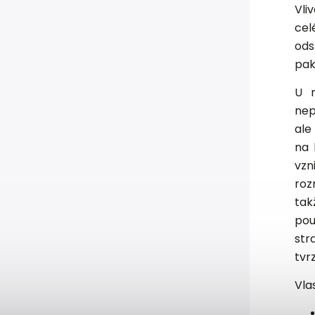
Vli
cel
ods
pak
U m
nep
ale
na 
vzn
roz
ta
pou
str
tvr
Vla