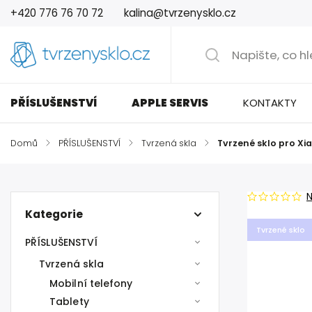
+420 776 76 70 72
kalina@tvrzenysklo.cz
PŘÍSLUŠENSTVÍ
APPLE SERVIS
KONTAKTY
Domů
/
PŘÍSLUŠENSTVÍ
/
Tvrzená skla
/
Tvrzené sklo pro Xi
Kategorie
Tvrzené sklo
PŘÍSLUŠENSTVÍ
Tvrzená skla
Mobilní telefony
Tablety