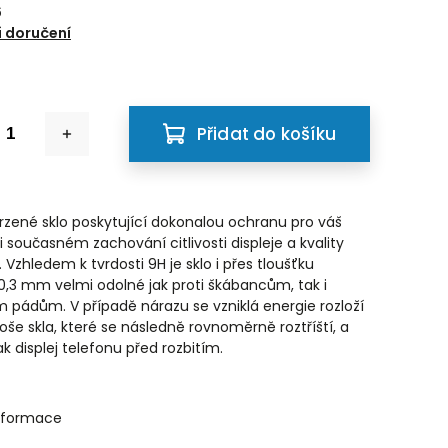
6
 doručení
Přidat do košíku
tvrzené sklo poskytující dokonalou ochranu pro váš
i současném zachování citlivosti displeje a kvality
 Vzhledem k tvrdosti 9H je sklo i přes tloušťku
,3 mm velmi odolné jak proti škábancům, tak i
 pádům. V případě nárazu se vzniklá energie rozloží
oše skla, které se následně rovnoměrně roztříští, a
k displej telefonu před rozbitím.
informace