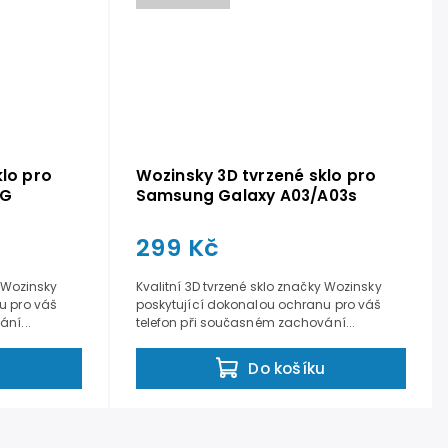
klo pro
Wozinsky 3D tvrzené sklo pro
5G
Samsung Galaxy A03/A03s
299 Kč
y Wozinsky
Kvalitní 3D tvrzené sklo značky Wozinsky
u pro váš
poskytující dokonalou ochranu pro váš
ní...
telefon při současném zachování...
u
Do košíku