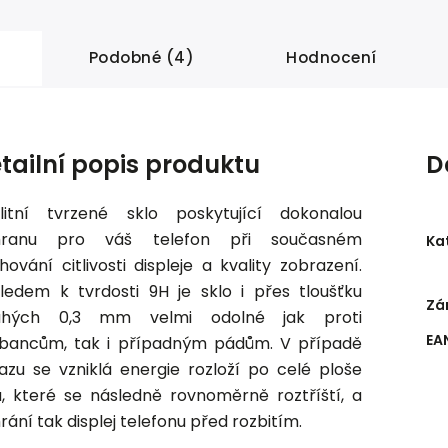
Podobné (4)
Hodnocení
tailní popis produktu
D
litní tvrzené sklo poskytující dokonalou
hranu pro váš telefon při současném
Ka
hování citlivosti displeje a kvality zobrazení.
ledem k tvrdosti 9H je sklo i přes tloušťku
Zá
uhých 0,3 mm velmi odolné jak proti
EA
bancům, tak i případným pádům. V případě
azu se vzniklá energie rozloží po celé ploše
a, které se následně rovnoměrně roztříští, a
rání tak displej telefonu před rozbitím.