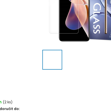
m
(2 ks)
oručit do: