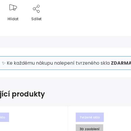
Hlídat
Sdílet
✨ Ke každému nákupu nalepení tvrzeného skla
ZDARMA
jící produkty
sklo
Tvrzené sklo
3D zaoblení