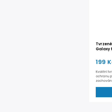
Tvrzené
Galaxy 
199 K
Kvalitní t
ochranu p
zachování c