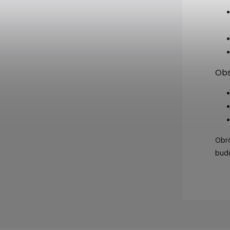
Obs
Obrá
bud