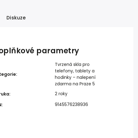
Diskuze
oplňkové parametry
Tvrzená skla pro
telefony, tablety a
tegorie
:
hodinky – nalepení
zdarma na Praze 5
2 roky
ruka
:
9145576238936
N
: