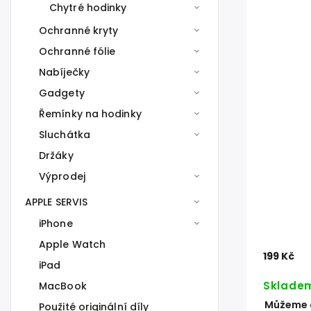
Chytré hodinky
Ochranné kryty
Ochranné fólie
Nabíječky
Gadgety
Řemínky na hodinky
Sluchátka
Držáky
Výprodej
APPLE SERVIS
iPhone
Apple Watch
199 Kč
iPad
Sklade
MacBook
Můžeme d
Použité originální díly