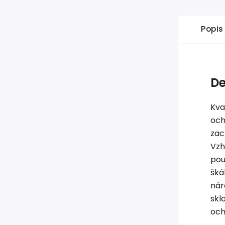
Popis
De
Kva
oc
zac
Vzh
po
šká
nár
skl
och