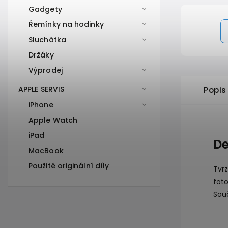
Gadgety
Řemínky na hodinky
Sluchátka
Držáky
Výprodej
APPLE SERVIS
Popis
iPhone
Apple Watch
iPad
De
MacBook
Použité originální díly
Tvrz
fot
Souč