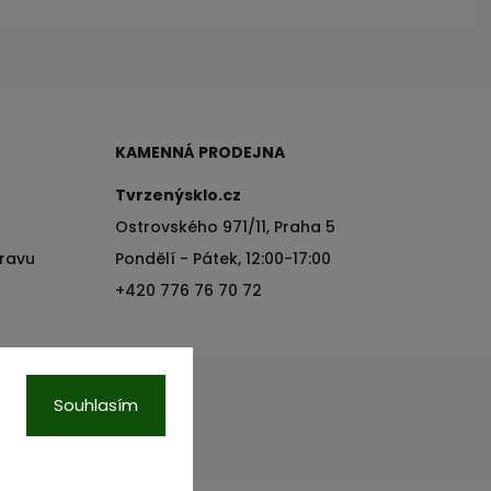
KAMENNÁ PRODEJNA
Tvrzenýsklo.cz
Ostrovského 971/11, Praha 5
pravu
Pondělí - Pátek, 12:00-17:00
+420 776 76 70 72
Souhlasím