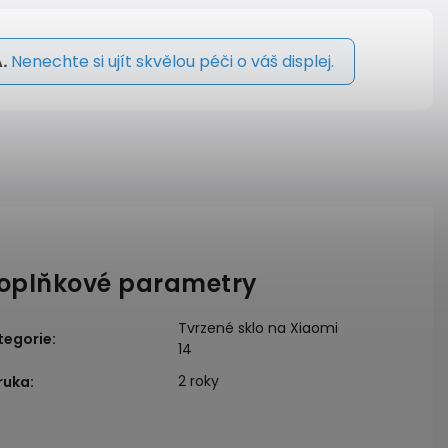
.
Nenechte si ujít skvělou péči o váš displej.
oplňkové parametry
Tvrzené sklo na Xiaomi
tegorie
:
14
2 roky
ruka
: