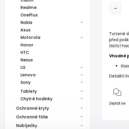
Cubot
Realme
OnePlus
Nokia
Asus
Tvrzené s
Motorola
před pošk
Honor
čistící had
HTC
Vhodné p
Nexus
Xiao
LG
Lenovo
Detailní 
Sony
Tablety
Chytré hodinky
Zeptat se
Ochranné kryty
Ochranné fólie
Nabíječky