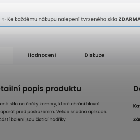
✨ Ke každému nákupu nalepení tvrzeného skla
ZDARMA
Hodnocení
Diskuze
tailní popis produktu
D
ené sklo na čočky kamery, které chrání hlavní
Ka
oaparát před poškozením. Velice snadná aplikace.
ástí balení jsou čistící hadříky.
Zá