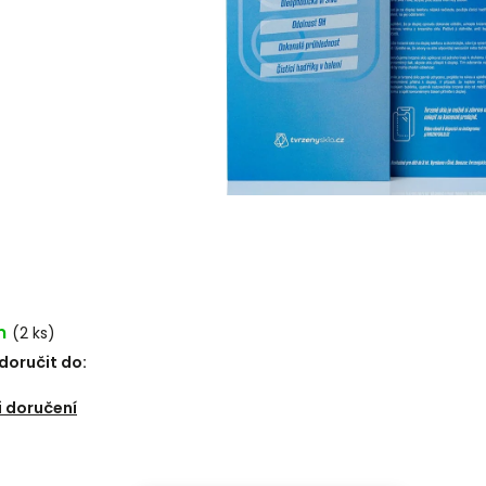
m
(2 ks)
oručit do:
 doručení