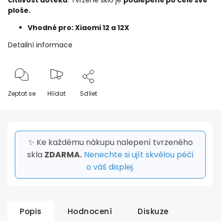
citlivost doteku
. Tvrzené sklo je
podlepené po celé své
ploše.
Vhodné pro: Xiaomi 12 a 12X
Detailní informace
Zeptat se
Hlídat
Sdílet
✨ Ke každému nákupu nalepení tvrzeného
skla
ZDARMA.
Nenechte si ujít skvělou péči
o váš displej.
Popis
Hodnocení
Diskuze