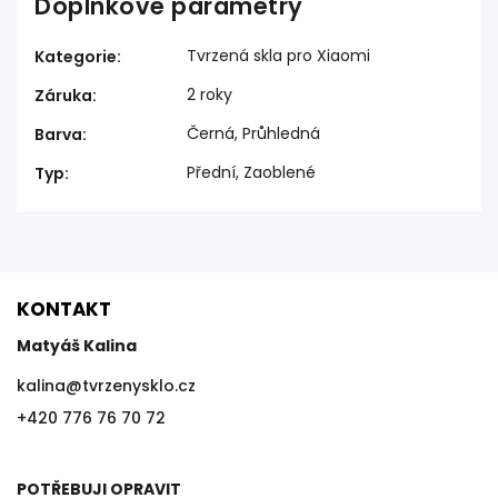
Doplňkové parametry
Tvrzená skla pro Xiaomi
Kategorie
:
2 roky
Záruka
:
Černá, Průhledná
Barva
:
Přední, Zaoblené
Typ
:
KONTAKT
Matyáš Kalina
kalina
@
tvrzenysklo.cz
+420 776 76 70 72
POTŘEBUJI OPRAVIT