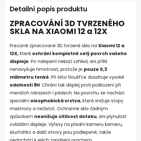
Detailní popis produktu
ZPRACOVÁNÍ 3D TVRZENÉHO
SKLA NA XIAOMI 12 a 12X
Precizně zpracované 3D tvrzené sklo na
Xiaomi 12 a
12X,
které
ochrání kompletně celý povrch vašeho
displeje
. Po nalepení nekazí vzhled, ani příliš
nenavyšuje hmotnost, protože je
pouze 0,3
milimetru tenké
. Při této tloušťce dosahuje vysoké
odolnosti 9H
. Chrání tak displej proti poškození při
menších nárazech i pádech. Na povrchu se nachází
speciální
oleophobická vrstva
, která snižuje stopy
mastnoty a nečistot. Ochranné sklo žádným
způsobem
nesnižuje citlivost doteku
, ani plynulost
ovládání displeje. Výřezy na přední kameru kameru,
sluchátko a další otvory jsou podlepené, takže
nedochází k jejich zanášení prachem.