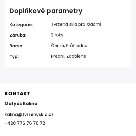
Doplňkové parametry
Tvrzená skla pro Xiaomi
Kategorie
:
2 roky
Záruka
:
Černá, Průhledná
Barva
:
Přední, Zaoblené
Typ
:
KONTAKT
Matyáš Kalina
kalina
@
tvrzenysklo.cz
+420 776 76 70 72