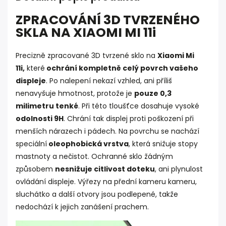
ZPRACOVÁNÍ 3D TVRZENÉHO
SKLA NA XIAOMI MI 11i
Precizně zpracované 3D tvrzené sklo na
Xiaomi Mi
11i,
které
ochrání kompletně celý povrch vašeho
displeje
. Po nalepení nekazí vzhled, ani příliš
nenavyšuje hmotnost, protože je
pouze 0,3
milimetru tenké
. Při této tloušťce dosahuje vysoké
odolnosti 9H
. Chrání tak displej proti poškození při
menších nárazech i pádech. Na povrchu se nachází
speciální
oleophobická vrstva
, která snižuje stopy
mastnoty a nečistot. Ochranné sklo žádným
způsobem
nesnižuje citlivost doteku
, ani plynulost
ovládání displeje. Výřezy na přední kameru kameru,
sluchátko a další otvory jsou podlepené, takže
nedochází k jejich zanášení prachem.