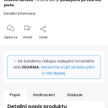
citlivost doteku
. Tvrzené sklo je
podlepené po celé své
ploše.
Detailní informace
Zeptat se
Hlídat
Sdílet
✨ Ke každému nákupu nalepení tvrzeného
skla
ZDARMA.
Nenechte si ujít skvělou péči
o váš displej.
Popis
Hodnocení
Diskuze
Detailní popis produktu