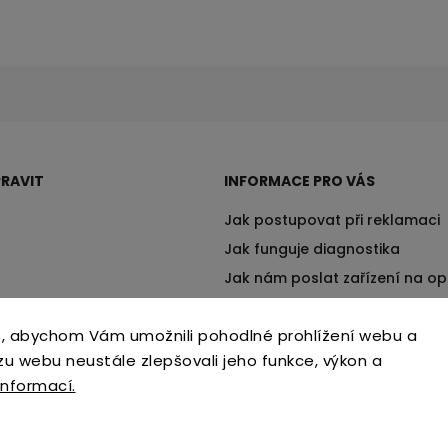
RAVIT
INFORMACE PRO VÁS
Jak postupovat při reklamaci
Jak funguje diagnostika
Jak nám poslat zařízení na o
Způsoby dopravy a platby
, abychom Vám umožnili pohodlné prohlížení webu a
zu webu neustále zlepšovali jeho funkce, výkon a
informací.
Copyright 2026
Tvrzenýsklo.cz
. Všechna práva vyhrazena.