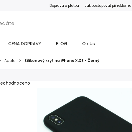
Doprava a platba
Jak postupovat při reklama
CENA DOPRAVY
BLOG
O nás
/
Apple
/
Silikonový kryt na iPhone X,XS - Černý
Neohodnoceno