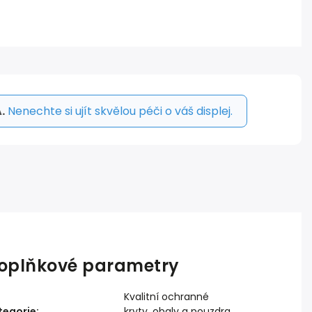
.
Nenechte si ujít skvělou péči o váš displej.
oplňkové parametry
Kvalitní ochranné
tegorie
:
kryty, obaly a pouzdra