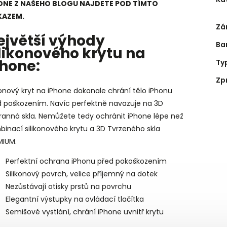
ONE Z NAŠEHO BLOGU NAJDETE POD TÍMTO
AZEM.
Zá
ejvětší výhody
Ba
ilikonového krytu na
Phone:
Ty
Zp
konový kryt na iPhone dokonale chrání tělo iPhonu
d poškozením. Navíc perfektně navazuje na 3D
ranná skla. Nemůžete tedy ochránit iPhone lépe než
inací silikonového krytu a 3D Tvrzeného skla
MIUM.
Perfektní ochrana iPhonu před pokoškozením
Silikonový povrch, velice příjemný na dotek
Nezůstávají otisky prstů na povrchu
Elegantní výstupky na ovládací tlačítka
Semišové vystlání, chrání iPhone uvnitř krytu