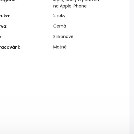
na Apple iPhone
2 roky
ruka
:
Černá
rva
:
Silikonové
p
:
Matné
racování
: