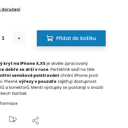
 doručení
Přidat do košíku
ý kryt na iPhone X,XS
je skvěle zpracovaný
ce dobře se drží v ruce
. Perfektně sedí na těle
nitřní semišové polstrování
chrání iPhone proti
í. Přesné
výřezy v pouzdře
zajišťují dostupnost
tů a konektorů. Menší výstupky se postarají o snazší
šech tlačítek.
informace