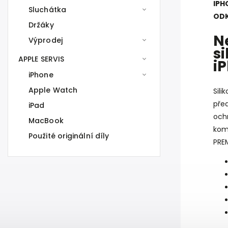
IPH
Sluchátka
ODK
Držáky
N
Výprodej
s
APPLE SERVIS
i
iPhone
Apple Watch
Sili
pře
iPad
och
MacBook
komb
Použité originální díly
PRE