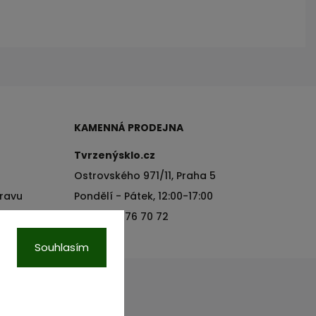
KAMENNÁ PRODEJNA
Tvrzenýsklo.cz
Ostrovského 971/11, Praha 5
pravu
Pondělí - Pátek, 12:00-17:00
+420 776 76 70 72
Souhlasím