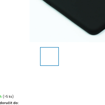
m
(>5 ks)
oručit do: