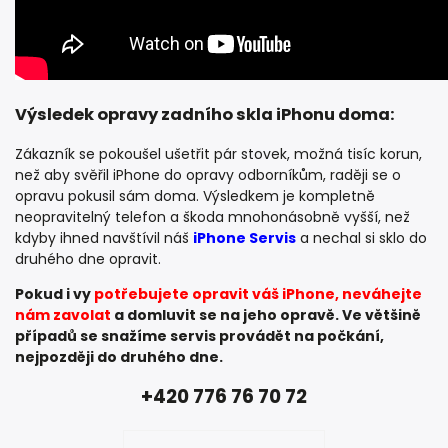
Výsledek opravy zadního skla iPhonu doma:
Zákazník se pokoušel ušetřit pár stovek, možná tisíc korun,
než aby svěřil iPhone do opravy odborníkům, raději se o
opravu pokusil sám doma. Výsledkem je kompletně
neopravitelný telefon a škoda mnohonásobně vyšší, než
kdyby ihned navštívil náš
iPhone Servis
a nechal si sklo do
druhého dne opravit.
Pokud i vy
potřebujete opravit váš iPhone,
neváhejte
nám zavolat
a domluvit se na jeho opravě. Ve většině
případů se snažíme servis provádět na počkání,
nejpozději do druhého dne.
+420 776 76 70 72