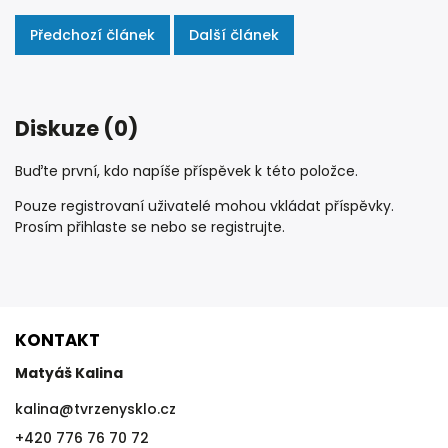
Předchozí článek
Další článek
Diskuze (0)
Buďte první, kdo napíše příspěvek k této položce.
Pouze registrovaní uživatelé mohou vkládat příspěvky.
Prosím
přihlaste se
nebo se
registrujte
.
KONTAKT
Matyáš Kalina
kalina
@
tvrzenysklo.cz
+420 776 76 70 72