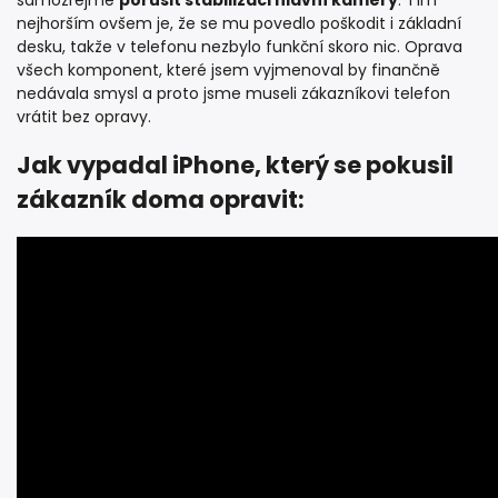
samozřejmě
porušit stabilizaci hlavní kamery
. Tím
nejhorším ovšem je, že se mu povedlo poškodit i základní
desku, takže v telefonu nezbylo funkční skoro nic. Oprava
všech komponent, které jsem vyjmenoval by finančně
nedávala smysl a proto jsme museli zákazníkovi telefon
vrátit bez opravy.
Jak vypadal iPhone, který se pokusil
zákazník doma opravit: