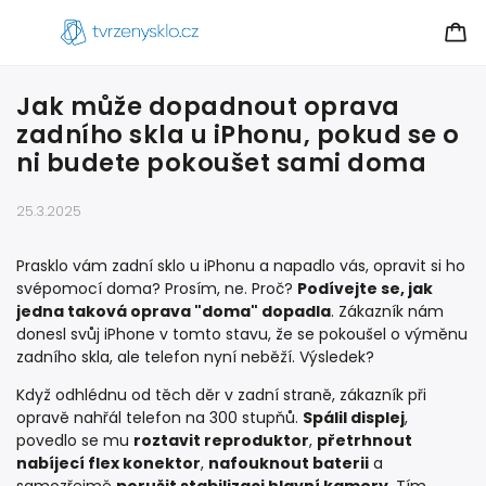
Jak může dopadnout oprava
zadního skla u iPhonu, pokud se o
ni budete pokoušet sami doma
25.3.2025
Prasklo vám zadní sklo u iPhonu a napadlo vás, opravit si ho
svépomocí doma? Prosím, ne. Proč?
Podívejte se, jak
jedna taková oprava "doma" dopadla
. Zákazník nám
donesl svůj iPhone v tomto stavu, že se pokoušel o výměnu
zadního skla, ale telefon nyní neběží. Výsledek?
Když odhlédnu od těch děr v zadní straně, zákazník při
opravě nahřál telefon na 300 stupňů.
Spálil displej
,
povedlo se mu
roztavit reproduktor
,
přetrhnout
nabíjecí flex konektor
,
nafouknout baterii
a