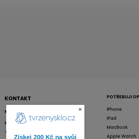
POTŘEBUJI OP
KONTAKT
iPhone
×
Matyáš Kalina
iPad
kalina
@
tvrzenysklo.cz
MacBook
+420 776 76 70 72
Apple Watch
Získej 200 Kč na svůj