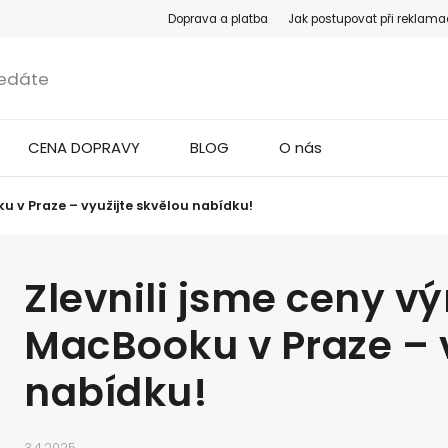
Doprava a platba
Jak postupovat při reklama
CENA DOPRAVY
BLOG
O nás
u v Praze – využijte skvělou nabídku!
Zlevnili jsme ceny v
MacBooku v Praze – v
nabídku!
3.4.2025