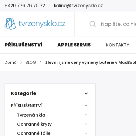
+420 776 76 70 72
kalina@tvrzenysklo.cz
PŘÍSLUŠENSTVÍ
APPLE SERVIS
KONTAKTY
Domů
/
BLOG
/
Zlevnili jsme ceny výměny baterie v MacBook
Kategorie
PŘÍSLUŠENSTVÍ
Tvrzená skla
Ochranné kryty
Ochranné fólie