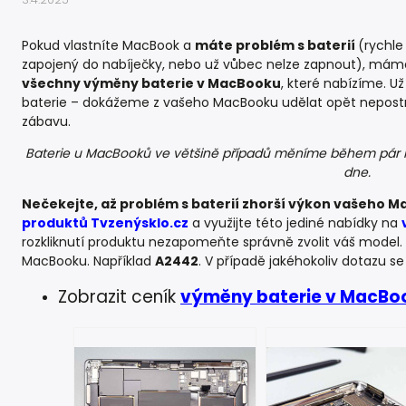
Pokud vlastníte MacBook a
máte problém s baterií
(rychle
zapojený do nabíječky, nebo už vůbec nelze zapnout), máme
všechny výměny baterie v MacBooku
, které nabízíme. U
baterie – dokážeme z vašeho MacBooku udělat opět nepostr
zábavu.
Baterie u MacBooků ve většině případů měníme během pár 
dne.
Nečekejte, až problém s baterií zhorší výkon vašeho 
produktů Tvzenýsklo.cz
a využijte této jediné nabídky na
rozkliknutí produktu nezapomeňte správně zvolit váš model
MacBooku. Například
A2442
. V případě jakéhokoliv dotazu se
Zobrazit ceník
výměny baterie v MacBo