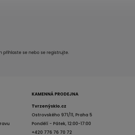
ím
přihlaste se
nebo se
registrujte
.
KAMENNÁ PRODEJNA
Tvrzenýsklo.cz
Ostrovského 971/11, Praha 5
pravu
Pondělí - Pátek, 12:00-17:00
+420 776 76 70 72