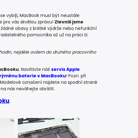
 se vybíjí, MacBook musí být neustále
 pro vás skvělou zprávu!
Zlevnili jsme
ž žádné obavy z krátké výdrže nebo nefunkční
adatelného pomocníka až už na práci či
hodin, nejdéle ovšem do druhého pracovního
MacBooku
. Navštivte náš
servis Apple
výměnu baterie v MacBooku
! Pozn. při
. Modelové označení najdete na spodní straně
 na nás neváhejte obrátit.
oku
.