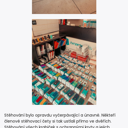
Stěhování bylo opravdu vyčerpávající a únavné. Někteří
členové stěhovací čety si tak ustlali přímo ve dvěřích.
Stěhování všech krabiček s ochrannými kryty a jejich