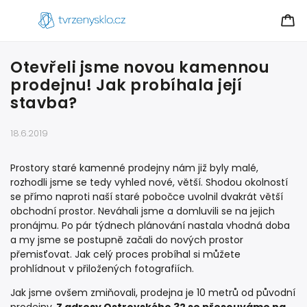
Otevřeli jsme novou kamennou
prodejnu! Jak probíhala její
stavba?
18.6.2019
Prostory staré kamenné prodejny nám již byly malé,
rozhodli jsme se tedy vyhled nové, větší. Shodou okolností
se přímo naproti naší staré pobočce uvolnil dvakrát větší
obchodní prostor. Neváhali jsme a domluvili se na jejich
pronájmu. Po pár týdnech plánování nastala vhodná doba
a my jsme se postupně začali do nových prostor
přemisťovat. Jak celý proces probíhal si můžete
prohlídnout v přiložených fotografiích.
Jak jsme ovšem zmiňovali, prodejna je 10 metrů od původní