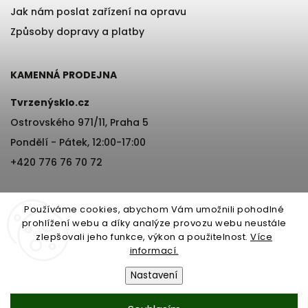
Jak nám poslat zařízení na opravu
Způsoby dopravy a platby
KAMENNÁ PRODEJNA
Tvrzenýsklo.cz
Ostrovského 971/11, Praha 5
Pondělí - Pátek, 12:00-17:00
+420 776 76 70 72
Používáme cookies, abychom Vám umožnili pohodlné
prohlížení webu a díky analýze provozu webu neustále
zlepšovali jeho funkce, výkon a použitelnost.
Více
informací.
Copyright 2026
Tvrzenýsklo.cz
. Všechna práva vyhrazena.
Nastavení
Vytvořil
Shoptet
| Design
Shoptak.cz