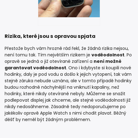
Rizika, které jsou s opravou spjata
Přestože bych vám hrozně rád řekl, že žádná rizika nejsou,
není tomu tak. Tím největším rizikem je
voděodolnost
. Po
opravě se jedná o již otevírané zařízení a
není možné
garantovat voděodolnost
. Ono i kdybyste si koupili nové
hodinky, daly je pod vodu a došlo k jejich vytopení, tak vám
stejně záruka nebude uznána, ale v tomto případě hodinky
budou rozhodně náchylnější na vniknutí kapaliny, než
hodinky, které nikdy otevírané nebyly. Můžeme se snažit
podlepovat displej jak chceme, ale stejné voděodolnosti již
nikdy nedosáhneme. Zásadně tedy nedoporučujeme po
jakékoliv opravě Apple Watch s nimi chodit plavat. Běžný
déšť by neměl být žádným problémem.