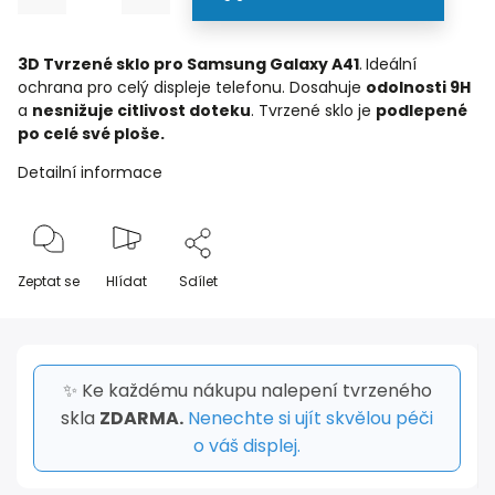
3D Tvrzené sklo pro Samsung Galaxy A41
.
Ideální
ochrana pro celý displeje telefonu. Dosahuje
odolnosti 9H
a
nesnižuje citlivost doteku
. Tvrzené sklo je
podlepené
po celé své ploše.
Detailní informace
Zeptat se
Hlídat
Sdílet
✨ Ke každému nákupu nalepení tvrzeného
skla
ZDARMA.
Nenechte si ujít skvělou péči
o váš displej.