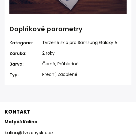
Doplňkové parametry
Tvrzené sklo pro Samsung Galaxy A
Kategorie
:
2 roky
Záruka
:
Černá, Průhledná
Barva
:
Přední, Zaoblené
Typ
:
KONTAKT
Matyáš Kalina
kalina
@
tvrzenysklo.cz