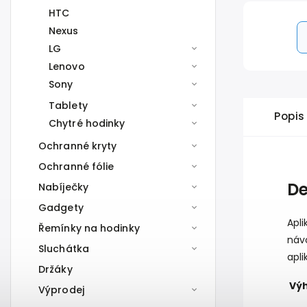
HTC
Nexus
LG
Lenovo
Sony
Tablety
Popis
Chytré hodinky
Ochranné kryty
Ochranné fólie
De
Nabíječky
Gadgety
Apli
Řemínky na hodinky
náv
Sluchátka
apli
Držáky
Vý
Výprodej