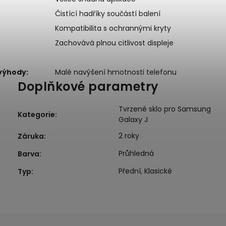
Čistící hadříky součástí balení
Kompatibilita s ochrannými kryty
Zachovává plnou citlivost displeje
výhody:
Malé navýšení hmotnosti telefonu
Doplňkové parametry
Tvrzené sklo pro Samsung
Kategorie
:
Galaxy J
2 roky
Záruka
:
Průhledná
Barva
:
Přední, Klasické
Typ
: