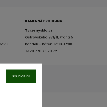
KAMENNÁ PRODEJNA
Tvrzenýsklo.cz
Ostrovského 971/11, Praha 5
pravu
Pondělí - Pátek, 12:00-17:00
+420 776 76 70 72
Souhlasím