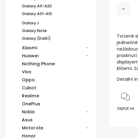
Galaxy A11-A20
Galaxy A01-A10
Galaxy J
Galaxy Note
Tvrzené s
Galaxy (Další)
jedinečné
Xiaomi
nežádoucí
prasknutí.
Huawei
displayem
Nothing Phone
klíčemi. 
Vivo
Detailní 
Oppo
Cubot
Realme
OnePlus
Zeptat se
Nokia
Asus
Motorola
Honor