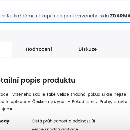
✨ Ke každému nákupu nalepení tvrzeného skla
ZDARMA
Hodnocení
Diskuze
tailní popis produktu
kace Tvrzeného skla je také velice snadná, pokud si ale nejste ji
od k aplikaci v Českém jazyce! - Pokud jste z Prahy, stavte 
kujeme.
hody:
Čistá průhlednost a odolnost 9H
Velice snadná aplikace