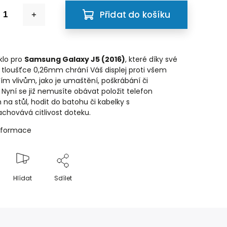
Přidat do košíku
klo pro
Samsung Galaxy J5 (2016)
, které díky své
 tloušťce 0,26mm chrání Váš displej proti všem
m vlivům, jako je umaštění, poškrábání či
 Nyní se již nemusíte obávat položit telefon
 na stůl, hodit do batohu či kabelky s
Zachovává citlivost doteku.
informace
Hlídat
Sdílet