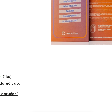
m
(1 ks)
oručit do:
6
 doručení