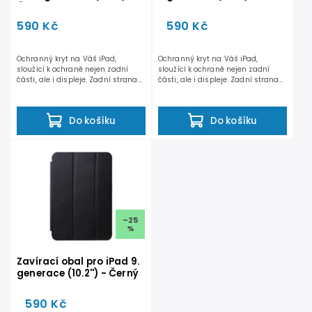
Černý
Modrý
590 Kč
590 Kč
Ochranný kryt na Váš iPad,
Ochranný kryt na Váš iPad,
sloužící k ochraně nejen zadní
sloužící k ochraně nejen zadní
části, ale i displeje. Zadní strana
části, ale i displeje. Zadní strana
je vyrobena z...
je vyrobena z...
Do košíku
Do košíku
–25
%
Zavírací obal pro iPad 9.
generace (10.2'') - Černý
590 Kč