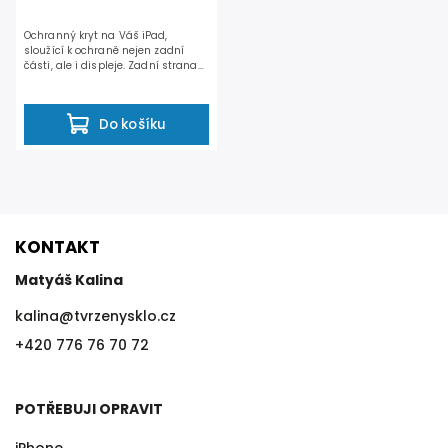
Ochranný kryt na Váš iPad,
sloužící k ochraně nejen zadní
části, ale i displeje. Zadní strana
je vyrobena z...
Do košíku
KONTAKT
Matyáš Kalina
kalina
@
tvrzenysklo.cz
+420 776 76 70 72
POTŘEBUJI OPRAVIT