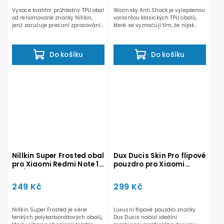
Vysoce kvalitní průhledný TPU obal
Wozinsky Anti Shock je vylepšenou
od renomované značky Nillkin,
variantou klasických TPU obalů,
jenž zaručuje precizní zpracování
které se vyznačují tím, že nijak
a užití těch...
zásadně nenarušují...
Do košíku
Do košíku
Nillkin Super Frosted obal
Dux Ducis Skin Pro flipové
pro Xiaomi Redmi Note 10
pouzdro pro Xiaomi
5G/Poco M3 Pro 5G černý
Redmi Note 9T černé
249 Kč
299 Kč
Nillkin Super Frosted je série
Luxusní flipové pouzdro značky
tenkých polykarbonátových obalů,
Dux Ducis nabízí ideální