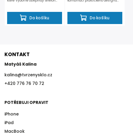
které výborně obepínají telefon
kombinaci praktického designu
a prakticky...
a vysokého stupně...
Do košíku
Do košíku
KONTAKT
Matyáš Kalina
kalina
@
tvrzenysklo.cz
+420 776 76 70 72
POTŘEBUJI OPRAVIT
iPhone
iPad
MacBook