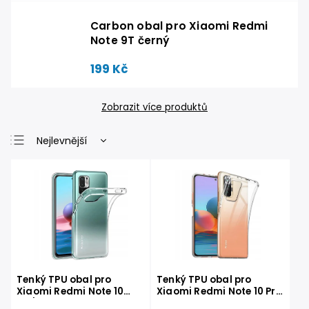
Carbon obal pro Xiaomi Redmi
Note 9T černý
199 Kč
Zobrazit více produktů
Nejlevnější
Nejdražší
Nejprodávanější
Abecedně
Tenký TPU obal pro
Tenký TPU obal pro
Xiaomi Redmi Note 10
Xiaomi Redmi Note 10 Pro
5G/Poco M3 Pro 5G čirý
čirý