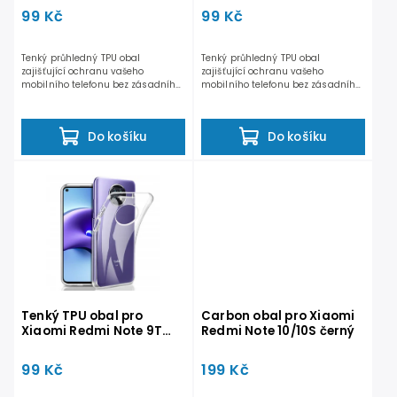
99 Kč
99 Kč
Tenký průhledný TPU obal
Tenký průhledný TPU obal
zajišťující ochranu vašeho
zajišťující ochranu vašeho
mobilního telefonu bez zásadního
mobilního telefonu bez zásadního
narušení původního vzhledu. Díky...
narušení původního vzhledu. Díky...
Do košíku
Do košíku
Tenký TPU obal pro
Carbon obal pro Xiaomi
Xiaomi Redmi Note 9T
Redmi Note 10/10S černý
čirý
99 Kč
199 Kč