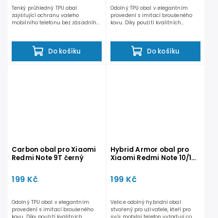
Tenký průhledný TPU obal
Odolný TPU obal v elegantním
zajišťující ochranu vašeho
provedení s imitací broušeného
mobilního telefonu bez zásadního
kovu. Díky použití kvalitních
narušení původního vzhledu. Díky...
materiálů skvěle padne do...
Do košíku
Do košíku
Carbon obal pro Xiaomi
Hybrid Armor obal pro
Redmi Note 9T černý
Xiaomi Redmi Note 10/10S
černý
199 Kč
199 Kč
Odolný TPU obal v elegantním
Velice odolný hybridní obal
provedení s imitací broušeného
stvořený pro uživatele, kteří pro
kovu. Díky použití kvalitních
svůj mobilní telefon vyžadují co