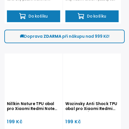
materiálů skvěle padne do...
možná nejlepší...
Do košíku
Do košíku
🚚
Doprava
ZDARMA
při nákupu nad 999 Kč!
Nillkin Nature TPU obal
Wozinsky Anti Shock TPU
pro Xiaomi Redmi Note
obal pro Xiaomi Redmi
9T čirý
Note 10 5G/Poco M3 Pro
5G čirý
199 Kč
199 Kč