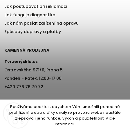
Jak postupovat při reklamaci
Jak funguje diagnostika
Jak nám poslat zařízení na opravu
Způsoby dopravy a platby
KAMENNÁ PRODEJNA
Tvrzenýsklo.cz
Ostrovského 971/11, Praha 5
Pondělí - Pátek, 12:00-17:00
+420 776 76 70 72
Používáme cookies, abychom Vám umožnili pohodlné
prohlížení webu a díky analýze provozu webu neustále
zlepšovali jeho funkce, výkon a použitelnost.
Více
informací.
Copyright 2026
Tvrzenýsklo.cz
. Všechna práva vyhrazena.