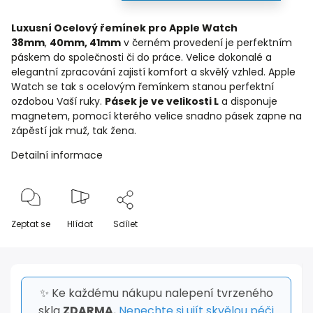
Luxusní Ocelový řemínek pro Apple Watch
38mm
,
40mm, 41mm
v černém provedení je perfektním
páskem do společnosti či do práce. Velice dokonalé a
elegantní zpracování zajistí komfort a skvělý vzhled. Apple
Watch se tak s ocelovým řemínkem stanou perfektní
ozdobou Vaší ruky.
Pásek je ve velikosti L
a disponuje
magnetem, pomocí kterého velice snadno pásek zapne na
zápěstí jak muž, tak žena.
Detailní informace
Zeptat se
Hlídat
Sdílet
✨ Ke každému nákupu nalepení tvrzeného
skla
ZDARMA.
Nenechte si ujít skvělou péči