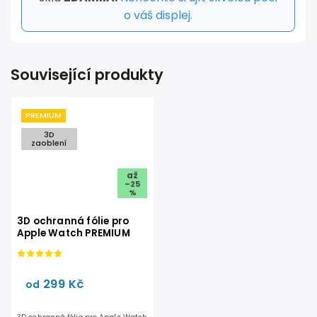
o váš displej.
Související produkty
PREMIUM
3D
zaoblení
až
–25
%
3D ochranná fólie pro
Apple Watch PREMIUM
299 Kč
od