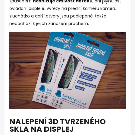
způsobem
nesnižuje citlivost doteku
, ani plynulost
ovládání displeje. Výřezy na přední kameru kameru,
sluchátko a další otvory jsou podlepené, takže
nedochází k jejich zanášení prachem.
NALEPENÍ 3D TVRZENÉHO
SKLA NA DISPLEJ