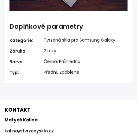
Doplňkové parametry
Tvrzená skla pro Samsung Galaxy
Kategorie
:
2 roky
Záruka
:
Černá, Průhledná
Barva
:
Přední, Zaoblené
Typ
:
KONTAKT
Matyáš Kalina
kalina
@
tvrzenysklo.cz