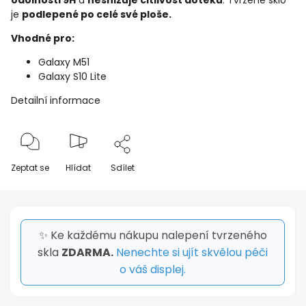
odolnosti 9H
a
nesnižuje citlivost doteku
. Tvrzené sklo
je
podlepené po celé své ploše.
Vhodné pro:
Galaxy M51
Galaxy S10 Lite
Detailní informace
Zeptat se
Hlídat
Sdílet
✨ Ke každému nákupu nalepení tvrzeného
skla
ZDARMA.
Nenechte si ujít skvělou péči
o váš displej.