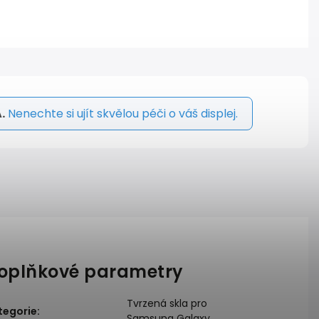
.
Nenechte si ujít skvělou péči o váš displej.
oplňkové parametry
Tvrzená skla pro
tegorie
:
Samsung Galaxy