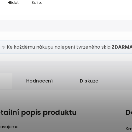
Hlídat
Sdílet
✨ Ke každému nákupu nalepení tvrzeného skla
ZDARMA
Hodnocení
Diskuze
tailní popis produktu
D
ravujeme..
Ka