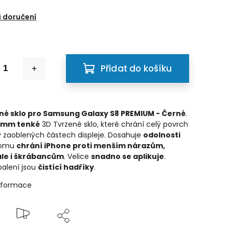
6
 doručení
Přidat do košíku
né sklo pro Samsung Galaxy S8 PREMIUM - Černé
.
3mm tenké
3D Tvrzené sklo, které chrání celý povrch
i v zaoblených částech displeje. Dosahuje
odolnosti
 tomu
chrání iPhone proti menším nárazům,
le i škrábancům
. Velice
snadno se aplikuje
.
balení jsou
čistící hadříky
.
informace