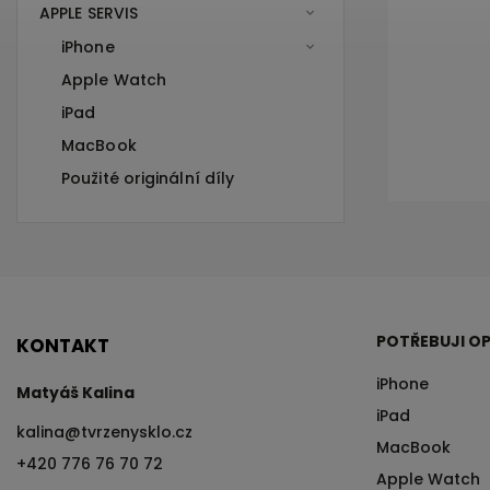
APPLE SERVIS
iPhone
Apple Watch
iPad
MacBook
Použité originální díly
POTŘEBUJI OP
KONTAKT
iPhone
Matyáš Kalina
×
iPad
kalina
@
tvrzenysklo.cz
MacBook
+420 776 76 70 72
Získej 200 Kč na svůj
Apple Watch
první nákup!