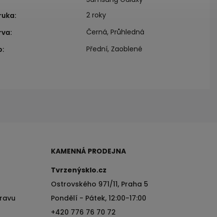
2 roky
ruka
:
Černá, Průhledná
rva
:
Přední, Zaoblené
p
:
KAMENNÁ PRODEJNA
Tvrzenýsklo.cz
Ostrovského 971/11, Praha 5
pravu
Pondělí - Pátek, 12:00-17:00
+420 776 76 70 72