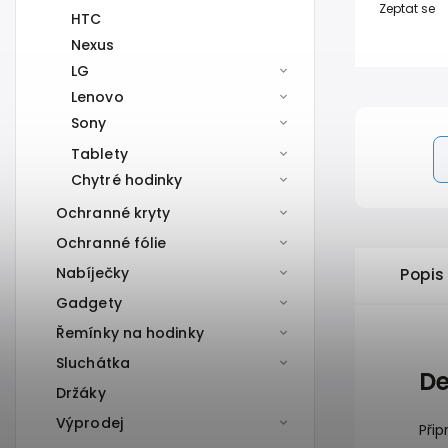
Zeptat se
HTC
Nexus
LG
Lenovo
Sony
Tablety
Chytré hodinky
Ochranné kryty
Ochranné fólie
Nabíječky
Popis
Gadgety
Řemínky na hodinky
Sluchátka
De
Držáky
Výprodej
Přip