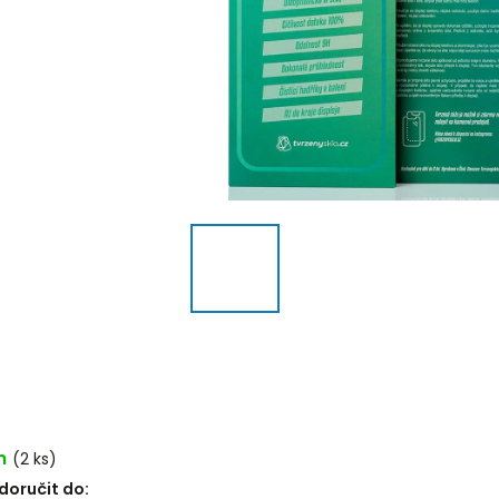
m
(2 ks)
oručit do: