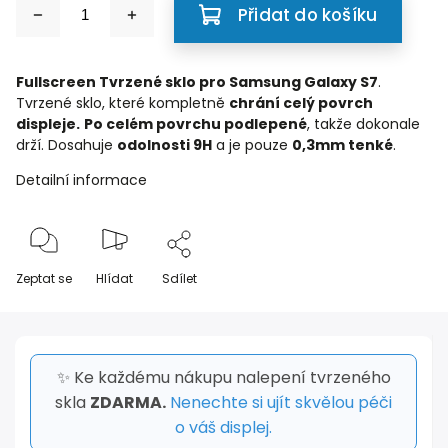
Přidat do košíku
Fullscreen Tvrzené sklo pro Samsung Galaxy S7
.
Tvrzené sklo, které kompletně
chrání celý povrch
displeje.
Po celém povrchu podlepené
, takže dokonale
drží. Dosahuje
odolnosti 9H
a je pouze
0,3mm tenké
.
Detailní informace
Zeptat se
Hlídat
Sdílet
✨ Ke každému nákupu nalepení tvrzeného
skla
ZDARMA.
Nenechte si ujít skvělou péči
o váš displej.