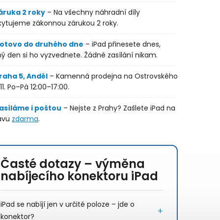
áruka 2 roky
– Na všechny náhradní díly
kytujeme zákonnou zárukou 2 roky.
otovo do druhého dne
– iPad přinesete dnes,
ý den si ho vyzvednete. Žádné zasílání nikam.
raha 5, Anděl
– Kamenná prodejna na Ostrovského
11. Po–Pá 12:00–17:00.
asíláme i poštou
– Nejste z Prahy? Zašlete iPad na
avu
zdarma
.
Časté dotazy – výměna
nabíjecího konektoru iPad
iPad se nabíjí jen v určité poloze – jde o
konektor?