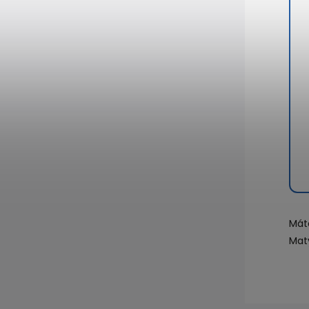
Mát
Mat