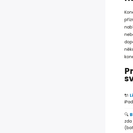
Kon
příz
nabí
neb
dop
něk
kone
P
s
🔌
L
iPad
🔍
B
zda 
(bat