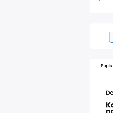
Popis
De
K
n