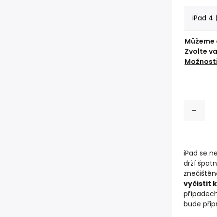
Můžeme d
Zvolte v
Možnosti
iPad se n
drží špa
znečištěn
vyčistit
případec
bude při