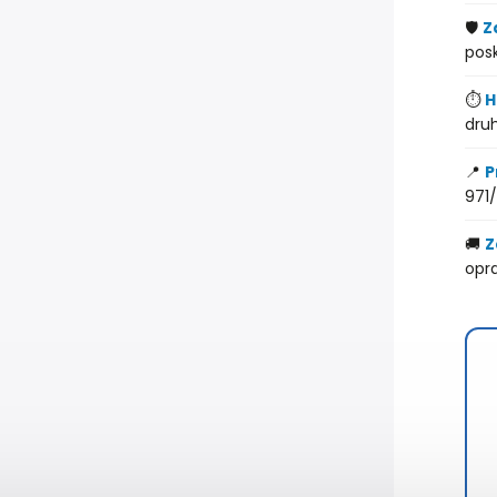
🛡️
Z
pos
⏱️
H
druh
📍
P
971/
🚚
Z
opr