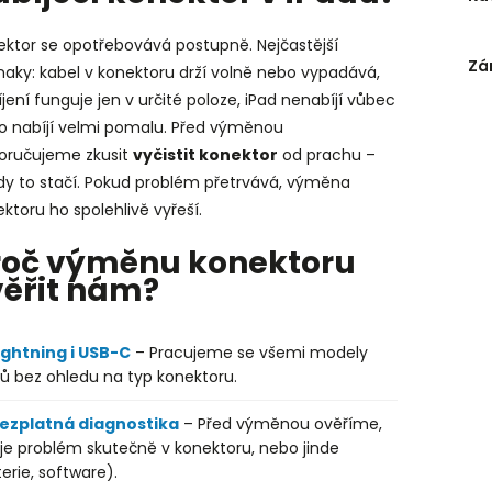
ektor se opotřebovává postupně. Nejčastější
Zá
naky: kabel v konektoru drží volně nebo vypadává,
jení funguje jen v určité poloze, iPad nenabíjí vůbec
o nabíjí velmi pomalu. Před výměnou
oručujeme zkusit
vyčistit konektor
od prachu –
dy to stačí. Pokud problém přetrvává, výměna
ktoru ho spolehlivě vyřeší.
roč výměnu konektoru
věřit nám?
ightning i USB-C
– Pracujeme se všemi modely
ů bez ohledu na typ konektoru.
ezplatná diagnostika
– Před výměnou ověříme,
je problém skutečně v konektoru, nebo jinde
erie, software).