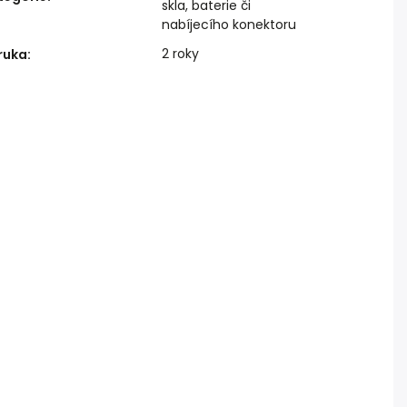
skla, baterie či
nabíjecího konektoru
2 roky
ruka
: