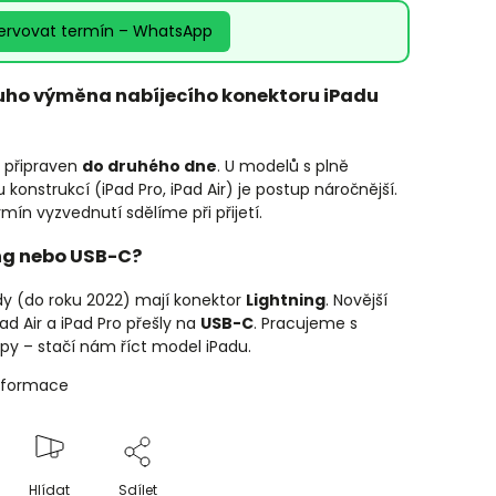
ervovat termín – WhatsApp
uho výměna nabíjecího konektoru iPadu
 připraven
do druhého dne
. U modelů s plně
 konstrukcí (iPad Pro, iPad Air) je postup náročnější.
mín vyzvednutí sdělíme při přijetí.
ng nebo USB-C?
ady (do roku 2022) mají konektor
Lightning
. Novější
ad Air a iPad Pro přešly na
USB-C
. Pracujeme s
y – stačí nám říct model iPadu.
informace
Hlídat
Sdílet