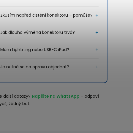
Zkusím napřed čistění konektoru – pomůže?
Jak dlouho výměna konektoru trvá?
Mám Lightning nebo USB-C iPad?
Je nutné se na opravu objednat?
e další dotazy?
Napište na WhatsApp
– odpoví
yáš, žádný bot.