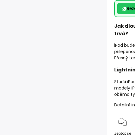
Rez
Jak dlo
trvá?
iPad bude
přilepenou
Přesný ter
Lightni
Starší iP
modely iP
oběma typ
Detailní 
Zeptat se