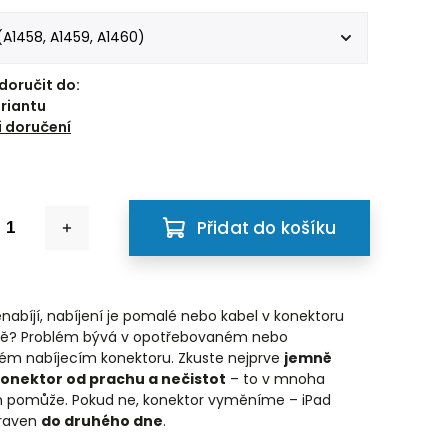
oručit do:
ariantu
 doručení
Přidat do košíku
enabíjí, nabíjení je pomalé nebo kabel v konektoru
tně? Problém bývá v opotřebovaném nebo
ém nabíjecím konektoru. Zkuste nejprve
jemně
 konektor od prachu a nečistot
– to v mnoha
h pomůže. Pokud ne, konektor vyměníme – iPad
praven
do druhého dne
.