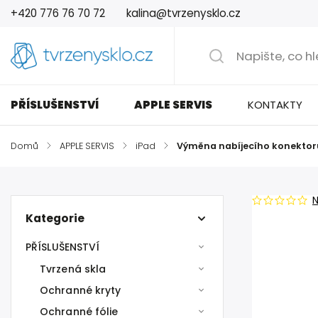
+420 776 76 70 72
kalina@tvrzenysklo.cz
PŘÍSLUŠENSTVÍ
APPLE SERVIS
KONTAKTY
Domů
/
APPLE SERVIS
/
iPad
/
Výměna nabíjecího konektor
Kategorie
PŘÍSLUŠENSTVÍ
Tvrzená skla
Ochranné kryty
Ochranné fólie