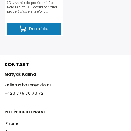
3D tvrzené sklo pro Xiaomi Redmi
Note 13R Pro 5G. Ideální ochrana
pro celý displeje telefonu.
Dosahuje odolnosti...
Do košíku
KONTAKT
Matyáš Kalina
kalina
@
tvrzenysklo.cz
+420 776 76 70 72
POTŘEBUJI OPRAVIT
iPhone