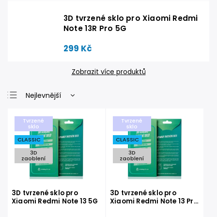
3D tvrzené sklo pro Xiaomi Redmi
Note 13R Pro 5G
299 Kč
Zobrazit více produktů
Nejlevnější
Nejdražší
Tvrzené
Tvrzené
Nejprodávanější
sklo
sklo
CLASSIC
CLASSIC
Abecedně
3D
3D
zaoblení
zaoblení
3D tvrzené sklo pro
3D tvrzené sklo pro
Xiaomi Redmi Note 13 5G
Xiaomi Redmi Note 13 Pro
5G