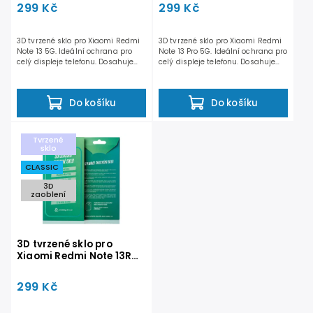
299 Kč
299 Kč
3D tvrzené sklo pro Xiaomi Redmi
3D tvrzené sklo pro Xiaomi Redmi
Note 13 5G. Ideální ochrana pro
Note 13 Pro 5G. Ideální ochrana pro
celý displeje telefonu. Dosahuje
celý displeje telefonu. Dosahuje
odolnosti 9H a...
odolnosti...
Do košíku
Do košíku
Tvrzené
sklo
CLASSIC
3D
zaoblení
3D tvrzené sklo pro
Xiaomi Redmi Note 13R
Pro 5G
299 Kč