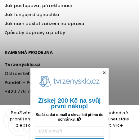
Jak postupovat při reklamaci
Jak funguje diagnostika
Jak nám poslat zařízení na opravu
Způsoby dopravy a platby
KAMENNÁ PRODEJNA
Tvrzenýsklo.cz
×
Ostrovského 971/11, Praha 5
Pondělí - Pátek, 12:00-17:00
+420 776 76 70 72
Získej 200 Kč na svůj
první nákup!
Používáme cookies, abychom Vám umožnili pohodlné
Stačí zadat e-mail a sleva letí přímo do
prohlížení webu a díky analýze provozu webu neustále
schránky. 📬
zlepšovali jeho funkce, výkon a použitelnost.
Více
informací.
Copyright 2026
Tvrzenýsklo.cz
. Všechna práva vyhrazena.