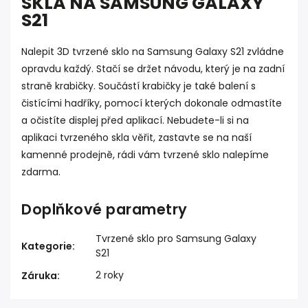
SKLA NA SAMSUNG GALAXY
S21
Nalepit 3D tvrzené sklo na Samsung Galaxy S21 zvládne
opravdu každý. Stačí se držet návodu, který je na zadní
straně krabičky. Součástí krabičky je také balení s
čistícími hadříky, pomocí kterých dokonale odmastíte
a očistíte displej před aplikací. Nebudete-li si na
aplikaci tvrzeného skla věřit, zastavte se na naší
kamenné prodejně, rádi vám tvrzené sklo nalepíme
zdarma.
Doplňkové parametry
Tvrzené sklo pro Samsung Galaxy
Kategorie
:
S21
2 roky
Záruka
: