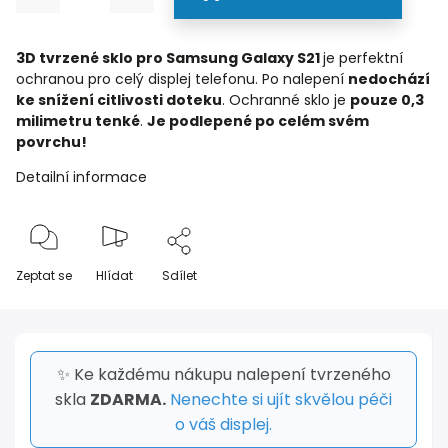
3D tvrzené sklo pro Samsung Galaxy S21
je perfektní
ochranou pro celý displej telefonu. Po nalepení
nedochází
ke snížení citlivosti doteku
. Ochranné sklo je
pouze 0,3
milimetru tenké
.
Je podlepené po celém svém
povrchu!
Detailní informace
Zeptat se
Hlídat
Sdílet
✨ Ke každému nákupu nalepení tvrzeného
skla
ZDARMA.
Nenechte si ujít skvělou péči
o váš displej.