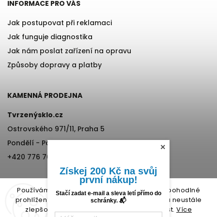
INFORMACE PRO VÁS
Jak postupovat při reklamaci
Jak funguje diagnostika
Jak nám poslat zařízení na opravu
Způsoby dopravy a platby
KAMENNÁ PRODEJNA
Tvrzenýsklo.cz
Ostrovského 971/11, Praha 5
Pondělí - Pátek, 12:00-17:00
×
+420 776 76 70 72
Získej 200 Kč na svůj
první nákup!
Používáme cookies, abychom Vám umožnili pohodlné
Stačí zadat e-mail a sleva letí přímo do
prohlížení webu a díky analýze provozu webu neustále
schránky. 📬
zlepšovali jeho funkce, výkon a použitelnost.
Více