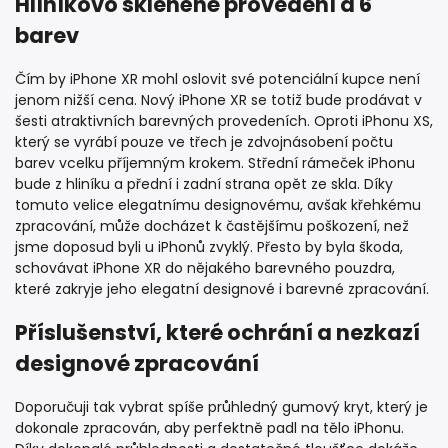
Hlíníkovo skleněné provedení a 6
barev
Čím by iPhone XR mohl oslovit své potenciální kupce není
jenom nižší cena. Nový iPhone XR se totiž bude prodávat v
šesti atraktivních barevných provedeních. Oproti iPhonu XS,
který se vyrábí pouze ve třech je zdvojnásobení počtu
barev vcelku příjemným krokem. Střední rámeček iPhonu
bude z hliníku a přední i zadní strana opět ze skla. Díky
tomuto velice elegatnímu designovému, avšak křehkému
zpracování, může docházet k častějšímu poškození, než
jsme doposud byli u iPhonů zvyklý. Přesto by byla škoda,
schovávat iPhone XR do nějakého barevného pouzdra,
které zakryje jeho elegatní designové i barevné zpracování.
Příslušenství, které ochrání a nezkazí
designové zpracování
Doporučuji tak vybrat spíše průhledný gumový kryt, který je
dokonale zpracován, aby perfektně padl na tělo iPhonu.