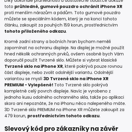
Díky dokonalé průhlednosti a dostatečné tloušťce dokáže
toto
průhledné, gumové pouzdro ochránit iPhone XR
proti menším nárazům a pádům. Toto gumové pouzdro
můžete se speciálním kódem, který je na konci tohoto
článku, zakoupit za pouhých 159 korun, prostřednictvím
tohoto přiloženého odkazu
.
Kromě zadní strany a bočních hran bychom neměli
zapomínat na ochranu displeje. Na displej je možné použít
hned několik ochranných prvků, ovšem osobně bych Vám
doporučil použít Tvrzené sklo. Můžete si vybrat klasické
Tvrzené sklo na iPhone XR
, které pokrývá pouze rovnou
část displeje, nebo zvolit odolnější variantu. Odolnější
variantou se myslí
3D Tvrzené sklo na iPhone XR
PREMIUM - Vylepšené!
Toto Tvrzené sklo pokrývá
kompletně celý povrch displeje. Navíc je vyrobeno z
jednoho kusu odolného ochranného skla, takže po aplikaci
skoro ani nepoznáte, že na iPhonu něco nalepeného máte.
3D Tvrzené sklo PREMIUM na iPhone XR můžete zakoupit za
479 korun,
prostřednictvím tohoto odkazu
.
Slevový kód pro zákazníky na závěr