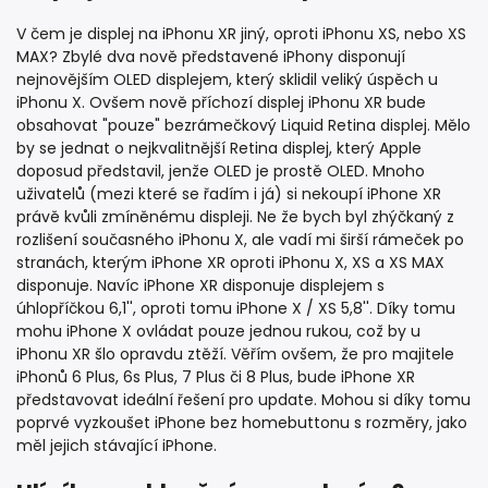
V čem je displej na iPhonu XR jiný, oproti iPhonu XS, nebo XS
MAX? Zbylé dva nově představené iPhony disponují
nejnovějším OLED displejem, který sklidil veliký úspěch u
iPhonu X. Ovšem nově příchozí displej iPhonu XR bude
obsahovat "pouze" bezrámečkový Liquid Retina displej. Mělo
by se jednat o nejkvalitnější Retina displej, který Apple
doposud představil, jenže OLED je prostě OLED. Mnoho
uživatelů (mezi které se řadím i já) si nekoupí iPhone XR
právě kvůli zmíněnému displeji. Ne že bych byl zhýčkaný z
rozlišení současného iPhonu X, ale vadí mi širší rámeček po
stranách, kterým iPhone XR oproti iPhonu X, XS a XS MAX
disponuje. Navíc iPhone XR disponuje displejem s
úhlopříčkou 6,1'', oproti tomu iPhone X / XS 5,8''. Díky tomu
mohu iPhone X ovládat pouze jednou rukou, což by u
iPhonu XR šlo opravdu ztěží. Věřím ovšem, že pro majitele
iPhonů 6 Plus, 6s Plus, 7 Plus či 8 Plus, bude iPhone XR
představovat ideální řešení pro update. Mohou si díky tomu
poprvé vyzkoušet iPhone bez homebuttonu s rozměry, jako
měl jejich stávající iPhone.