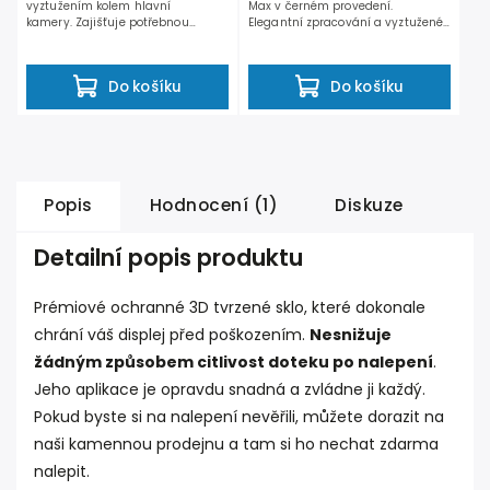
vyztužením kolem hlavní
Max v černém provedení.
kamery. Zajišťuje potřebnou
Elegantní zpracování a vyztužené
ochranu před poškozením při
hrany chrání iPhone...
nárazech...
Do košíku
Do košíku
Popis
Hodnocení (1)
Diskuze
Detailní popis produktu
Prémiové ochranné 3D tvrzené sklo, které dokonale
chrání váš displej před poškozením.
Nesnižuje
žádným způsobem citlivost doteku po nalepení
.
Jeho aplikace je opravdu snadná a zvládne ji každý.
Pokud byste si na nalepení nevěřili, můžete dorazit na
naši kamennou prodejnu a tam si ho nechat zdarma
nalepit.