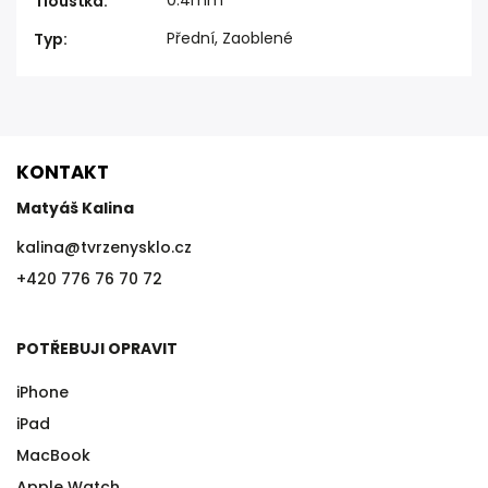
0.4mm
Tloušťka
:
Přední, Zaoblené
Typ
:
KONTAKT
Matyáš Kalina
kalina
@
tvrzenysklo.cz
+420 776 76 70 72
POTŘEBUJI OPRAVIT
iPhone
iPad
MacBook
Apple Watch