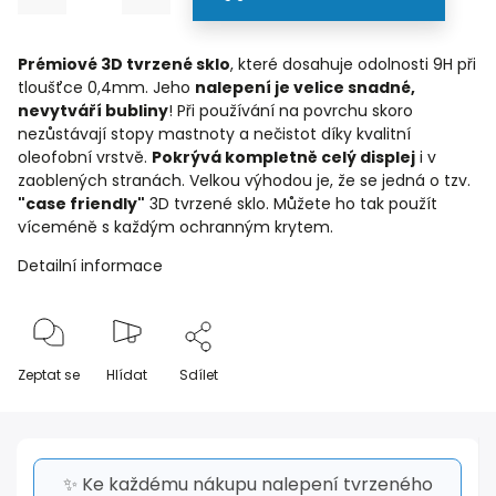
Prémiové 3D tvrzené sklo
, které dosahuje odolnosti 9H při
tloušťce 0,4mm. Jeho
nalepení je velice snadné,
nevytváří bubliny
! Při používání na povrchu skoro
nezůstávají stopy mastnoty a nečistot díky kvalitní
oleofobní vrstvě.
Pokrývá kompletně celý displej
i v
zaoblených stranách. Velkou výhodou je, že se jedná o tzv.
"case friendly"
3D tvrzené sklo. Můžete ho tak použít
víceméně s každým ochranným krytem.
Detailní informace
Zeptat se
Hlídat
Sdílet
✨ Ke každému nákupu nalepení tvrzeného