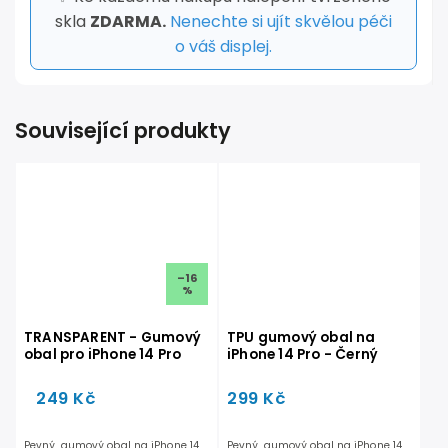
skla
ZDARMA.
Nenechte si ujít skvělou péči
o váš displej.
Související produkty
–16
%
TRANSPARENT - Gumový
TPU gumový obal na
obal pro iPhone 14 Pro
iPhone 14 Pro - Černý
249 Kč
299 Kč
Pevný, gumový obal na iPhone 14
Pevný, gumový obal na iPhone 14