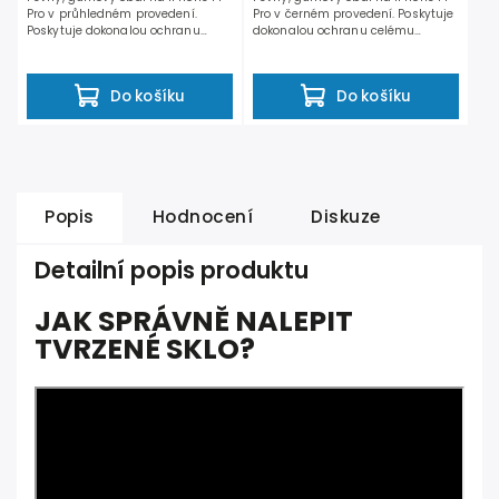
Pro v průhledném provedení.
Pro v černém provedení. Poskytuje
Poskytuje dokonalou ochranu
dokonalou ochranu celému
celému iPhonu. Výstupky po...
iPhonu. Výstupky po...
Do košíku
Do košíku
Popis
Hodnocení
Diskuze
Detailní popis produktu
JAK SPRÁVNĚ NALEPIT
TVRZENÉ SKLO?