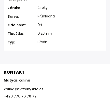
2 roky
Záruka
:
Průhledná
Barva
:
9H
Odolnost
:
0.26mm
Tloušťka
:
Přední
Typ
:
KONTAKT
Matyáš Kalina
kalina
@
tvrzenysklo.cz
+420 776 76 70 72