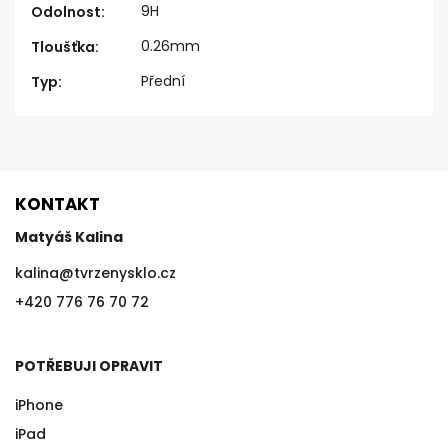
9H
Odolnost
:
0.26mm
Tloušťka
:
Přední
Typ
:
KONTAKT
Matyáš Kalina
kalina
@
tvrzenysklo.cz
+420 776 76 70 72
POTŘEBUJI OPRAVIT
iPhone
iPad