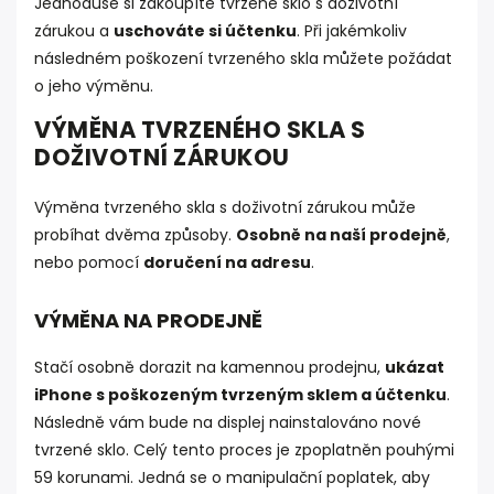
Jednoduše si zakoupíte tvrzené sklo s doživotní
zárukou a
uschováte si účtenku
. Při jakémkoliv
následném poškození tvrzeného skla můžete požádat
o jeho výměnu.
VÝMĚNA TVRZENÉHO SKLA S
DOŽIVOTNÍ ZÁRUKOU
Výměna tvrzeného skla s doživotní zárukou může
probíhat dvěma způsoby.
Osobně na naší prodejně
,
nebo pomocí
doručení na adresu
.
VÝMĚNA NA PRODEJNĚ
Stačí osobně dorazit na kamennou prodejnu,
ukázat
iPhone s poškozeným tvrzeným sklem a účtenku
.
Následně vám bude na displej nainstalováno nové
tvrzené sklo. Celý tento proces je zpoplatněn pouhými
59 korunami. Jedná se o manipulační poplatek, aby