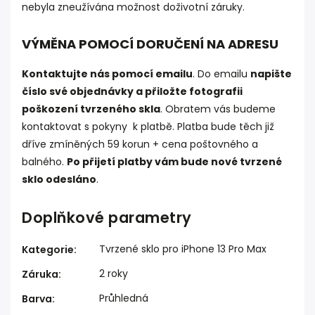
nebyla zneužívána možnost doživotní záruky.
VÝMĚNA POMOCÍ DORUČENÍ NA ADRESU
Kontaktujte nás pomocí emailu
. Do emailu
napište
číslo své objednávky a přiložte fotografii
poškození tvrzeného skla
. Obratem vás budeme
kontaktovat s pokyny k platbě. Platba bude těch již
dříve zmíněných 59 korun + cena poštovného a
balného.
Po přijetí platby vám bude nové tvrzené
sklo odesláno
.
Doplňkové parametry
Tvrzené sklo pro iPhone 13 Pro Max
Kategorie
:
2 roky
Záruka
:
Průhledná
Barva
: