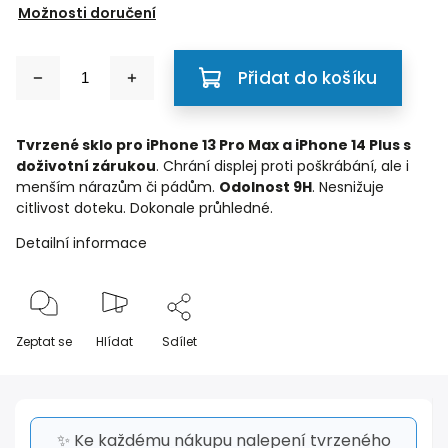
Možnosti doručení
Přidat do košíku
Tvrzené sklo pro iPhone 13 Pro Max a iPhone 14 Plus s
doživotní zárukou
. Chrání displej proti poškrábání, ale i
menším nárazům či pádům.
Odolnost 9H
. Nesnižuje
citlivost doteku. Dokonale průhledné.
Detailní informace
Zeptat se
Hlídat
Sdílet
✨ Ke každému nákupu nalepení tvrzeného