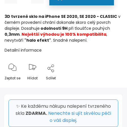
3D tvrzené sklo na iPhone SE 2020, SE 2020 - CLASSIC
v
černém provedení chrání dokonale skoro celý povrch
displeje. Dosahuje
odolnosti 9H
při tloušťce pouhých
0,3mm
.
Největší výhodou je 100% kompatibilita
,
nevytváří
"halo efekt"
. Snadné nalepení.
Detailní informace
Zeptat se
Hlídat
Sdílet
✨ Ke každému nákupu nalepení tvrzeného
skla
ZDARMA.
Nenechte si ujít skvělou péči
o váš displej.