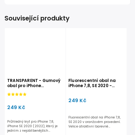
Související produkty
TRANSPARENT - Gumový
Fluorescentní obal na
obal pro iPhone
iPhone 7,8, SE 2020 -
7,8,SE2020,SE2022
Oranžový
249 Kč
249 Kč
Fluorescentní obal na iPhone 7,8,
Průhledný kryt pro iPhone 7,8,
SE 2020 v oranžovém provedení.
iPhone SE 2020 (2022), který je
Velice atraktivní barevné
jedním z nejoblíbenějších
zpracování. Vysoká...